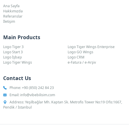
Ana Sayfa
Hakkımızda
Referanslar
İletişim
Main Products
Logo Tiger 3
Logo Tiger Wings Enterprise
Logo Start 3
Logo GO Wings
Logo İşbaşı
Logo CRM
Logo Tiger Wings
e-Fatura / e-Arşiv
Contact Us
Phone:
+90 (850) 242 84 23
Email:
info@vibebilisim.com
Address: Yeşilbağlar Mh. Kaptan Sk. Metrofis Tower No:19 Ofis:1667,
Pendik / İstanbul