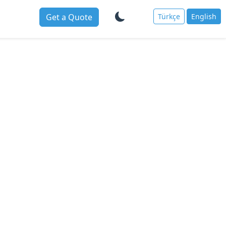
Get a Quote
Türkçe
English