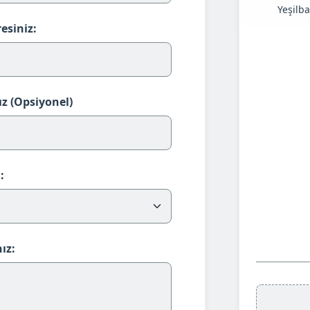
Yeşilb
esiniz:
z (Opsiyonel)
:
ız: