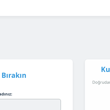
Ku
 Bırakın
Doğrudan 
adınız: