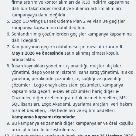
firma artırım ve kontör alımları da %30 indirim kapsamına
dahildir fakat diğer modül ve kullanıcı artırım alımları
kampanyaya dahil değildir.
Logo GO Wings Esnek Ödeme Plan 2 ve Plan 3’e geçişler
kampanya kapsamına dahil değildir.
Sonlandırılmış çözümlerden geçişler kampanya kapsamına
dahil değildir.
Kampanyanın geçerli olabilmesi için mevcut ürünün
6
Mayıs 2026 ve öncesinde
satın alınmış olması koşulu
aranacaktır.
İnsan kaynakları yönetimi, iş analitiği, müşteri ilişkileri
yönetimi, depo yönetimi sistemi, saha satış yönetimi, iş akış
yönetimi, perakende çözümleri, iş sağlığı ve güvenliği
çözümleri, Logo onaylı ekosistem çözümleri, kampanya
kapsamında geçerli e-Devlet çözümleri hariç diğer e-
Çözümler, diğer özel entegratörlük hizmet bedelleri, MS
SQL lisansları, Logo Akademi, uyarlama araçları, veri bakım
hizmet bedelleri, LEM bedelleri ve eğitim bedelleri
kampanya kapsamı dışındadır
.
Bu kampanya eş zamanlı diğer kampanyalar ve özel koşullu
ürün alımları ile birleştirilemez.
Kampanyadan yararlanabilmek için
en geç 26 Haziran 2026