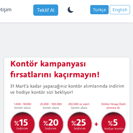
etişim
Teklif Al
Türkçe
English