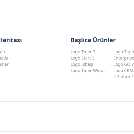
Haritası
Başlıca Ürünler
yfa
Logo Tiger 3
Logo Tige
ızda
Logo Start 3
Enterpris
nslar
Logo İşbaşı
Logo GO 
m
Logo Tiger Wings
Logo CRM
e-Fatura /