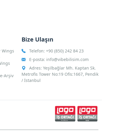
Bize Ulaşın
r Wings
Telefon:
+90 (850) 242 84 23
e
E-posta:
info@vibebilisim.com
Wings
Adres: Yeşilbağlar Mh. Kaptan Sk.
Metrofis Tower No:19 Ofis:1667, Pendik
 e-Arşiv
/ İstanbul