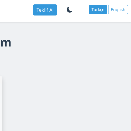
Teklif Al
Türkçe
English
im