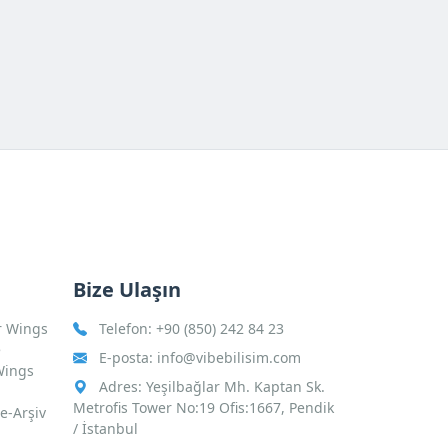
Bize Ulaşın
r Wings
Telefon:
+90 (850) 242 84 23
e
E-posta:
info@vibebilisim.com
Wings
Adres: Yeşilbağlar Mh. Kaptan Sk.
Metrofis Tower No:19 Ofis:1667, Pendik
 e-Arşiv
/ İstanbul