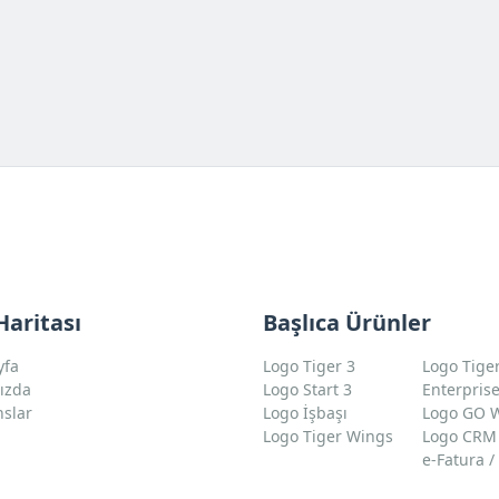
Haritası
Başlıca Ürünler
yfa
Logo Tiger 3
Logo Tige
ızda
Logo Start 3
Enterpris
nslar
Logo İşbaşı
Logo GO 
m
Logo Tiger Wings
Logo CRM
e-Fatura /