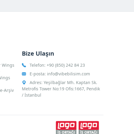
Bize Ulaşın
r Wings
Telefon:
+90 (850) 242 84 23
e
E-posta:
info@vibebilisim.com
Wings
Adres: Yeşilbağlar Mh. Kaptan Sk.
Metrofis Tower No:19 Ofis:1667, Pendik
 e-Arşiv
/ İstanbul