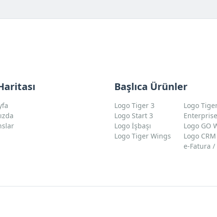
Haritası
Başlıca Ürünler
yfa
Logo Tiger 3
Logo Tige
ızda
Logo Start 3
Enterpris
nslar
Logo İşbaşı
Logo GO 
m
Logo Tiger Wings
Logo CRM
e-Fatura /