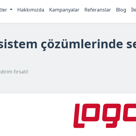
tler
Hakkımızda
Kampanyalar
Referanslar
Blog
İl
sistem çözümlerinde s
irim fırsatı!