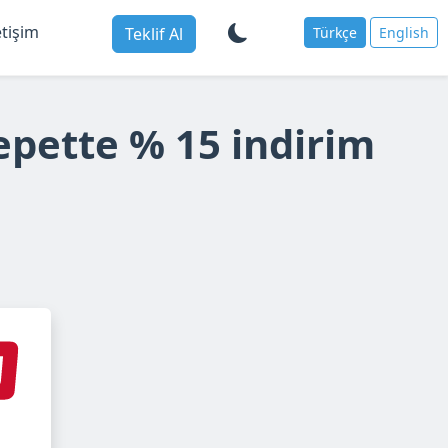
etişim
Teklif Al
Türkçe
English
epette % 15 indirim