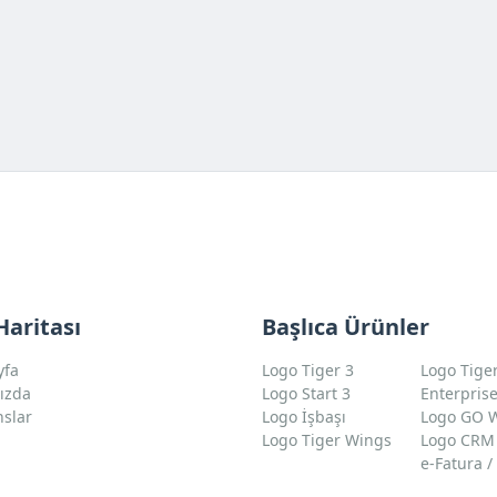
Haritası
Başlıca Ürünler
yfa
Logo Tiger 3
Logo Tige
ızda
Logo Start 3
Enterpris
nslar
Logo İşbaşı
Logo GO 
m
Logo Tiger Wings
Logo CRM
e-Fatura /