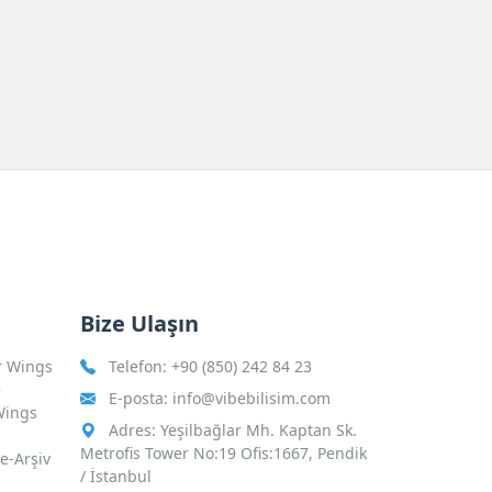
Bize Ulaşın
r Wings
Telefon:
+90 (850) 242 84 23
e
E-posta:
info@vibebilisim.com
Wings
Adres: Yeşilbağlar Mh. Kaptan Sk.
Metrofis Tower No:19 Ofis:1667, Pendik
 e-Arşiv
/ İstanbul