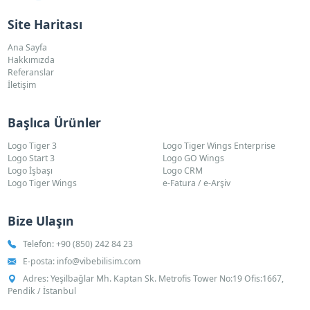
Site Haritası
Ana Sayfa
Hakkımızda
Referanslar
İletişim
Başlıca Ürünler
Logo Tiger 3
Logo Tiger Wings Enterprise
Logo Start 3
Logo GO Wings
Logo İşbaşı
Logo CRM
Logo Tiger Wings
e-Fatura / e-Arşiv
Bize Ulaşın
Telefon:
+90 (850) 242 84 23
E-posta:
info@vibebilisim.com
Adres: Yeşilbağlar Mh. Kaptan Sk. Metrofis Tower No:19 Ofis:1667,
Pendik / İstanbul